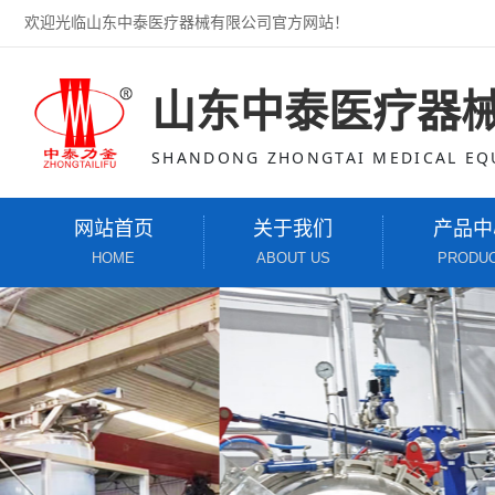
欢迎光临山东中泰医疗器械有限公司官方网站！
山东中泰医疗器
SHANDONG ZHONGTAI MEDICAL EQU
网站首页
关于我们
产品中
HOME
ABOUT US
PRODU