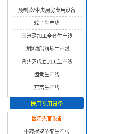
预制菜/中央厨房专用设备
粽子生产线
玉米深加工全套生产线
动物油脂精炼生产线
骨头汤成套加工生产线
卤煮生产线
燕窝生产线
医用专用设备
医用灭菌设备
中药提取浓缩生产线