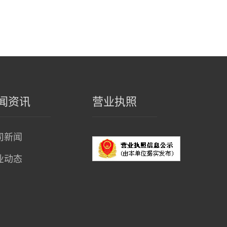
闻资讯
营业执照
司新闻
业动态